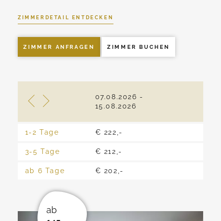
ZIMMERDETAIL ENTDECKEN
ZIMMER ANFRAGEN
ZIMMER BUCHEN
07.08.2026 -
16.0
15.08.2026
22.0
1-2 Tage
€ 222,-
€ 20
3-5 Tage
€ 212,-
€ 19
ab 6 Tage
€ 202,-
€ 18
ab