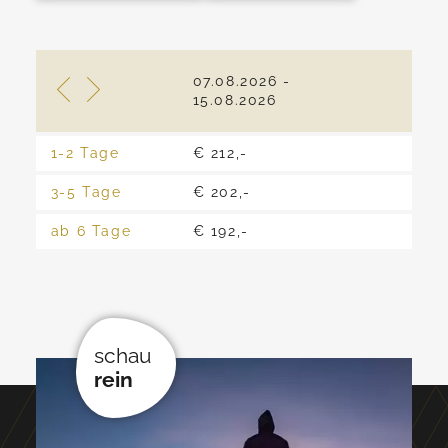
07.08.2026 -
16.0
15.08.2026
22.0
1-2 Tage
€ 212,-
€ 19
3-5 Tage
€ 202,-
€ 18
ab 6 Tage
€ 192,-
€ 17
schau
rein