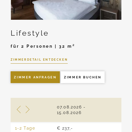
Lifestyle
für 2 Personen | 32 m²
ZIMMERDETAIL ENTDECKEN
ZIMMER ANFRAGEN
ZIMMER BUCHEN
07.08.2026 -
16.0
15.08.2026
22.0
1-2 Tage
€ 237,-
€ 22