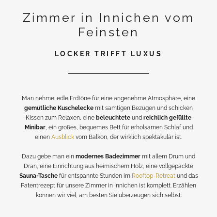
Zimmer in Innichen vom
Feinsten
LOCKER TRIFFT LUXUS
Man nehme: edle Erdtöne für eine angenehme Atmosphäre, eine
gemütliche Kuschelecke
mit samtigen Bezügen und schicken
Kissen zum Relaxen, eine
beleuchtete
und
reichlich gefüllte
Minibar
, ein großes, bequemes Bett für erholsamen Schlaf und
einen
Ausblick
vom Balkon, der wirklich spektakulär ist.
Dazu gebe man ein
modernes Badezimmer
mit allem Drum und
Dran, eine Einrichtung aus heimischem Holz, eine vollgepackte
Sauna-Tasche
für entspannte Stunden im
Rooftop-Retreat
und das
Patentrezept für unsere Zimmer in Innichen ist komplett. Erzählen
können wir viel, am besten Sie überzeugen sich selbst: