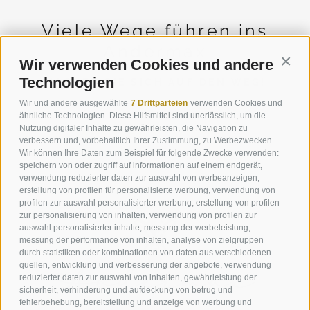
Viele Wege führen ins
Andermax
Wir verwenden Cookies und andere
Conti
Technologien
MACHEN SIE SICH AUF DEN WEG!
Wir und andere ausgewählte
7 Drittparteien
verwenden Cookies und
ähnliche Technologien. Diese Hilfsmittel sind unerlässlich, um die
Nutzung digitaler Inhalte zu gewährleisten, die Navigation zu
ANREISE NACH VIERSCHACH
verbessern und, vorbehaltlich Ihrer Zustimmung, zu Werbezwecken.
Wir können Ihre Daten zum Beispiel für folgende Zwecke verwenden:
speichern von oder zugriff auf informationen auf einem endgerät,
verwendung reduzierter daten zur auswahl von werbeanzeigen,
erstellung von profilen für personalisierte werbung, verwendung von
profilen zur auswahl personalisierter werbung, erstellung von profilen
zur personalisierung von inhalten, verwendung von profilen zur
auswahl personalisierter inhalte, messung der werbeleistung,
messung der performance von inhalten, analyse von zielgruppen
durch statistiken oder kombinationen von daten aus verschiedenen
quellen, entwicklung und verbesserung der angebote, verwendung
reduzierter daten zur auswahl von inhalten, gewährleistung der
sicherheit, verhinderung und aufdeckung von betrug und
fehlerbehebung, bereitstellung und anzeige von werbung und