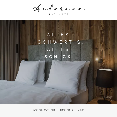
ANDERMAX
SCHICK WOHNEN
ALLES
KULINARISCHE GENÜSSE
HOCHWERTIG,
ROOFTOP RETREAT & CO.
ALLES
HAUTNAH DABEI
SCHICK
Schick wohnen
·
Zimmer & Preise