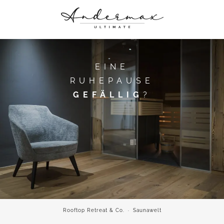
ANDERMAX
SCHICK WOHNEN
EINE
KULINARISCHE GENÜSSE
RUHEPAUSE
ROOFTOP RETREAT & CO.
GEFÄLLIG
?
HAUTNAH DABEI
Rooftop Retreat & Co.
·
Saunawelt