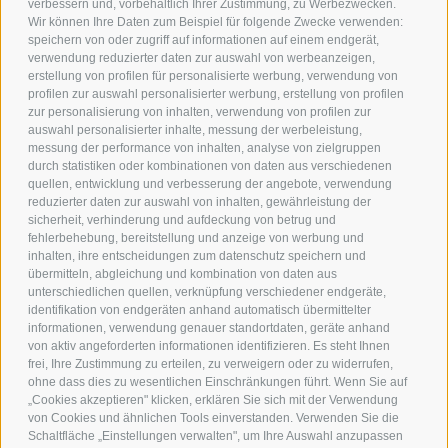
verbessern und, vorbehaltlich Ihrer Zustimmung, zu Werbezwecken.
SKY-POOL ENTDECKEN
Wir können Ihre Daten zum Beispiel für folgende Zwecke verwenden:
speichern von oder zugriff auf informationen auf einem endgerät,
verwendung reduzierter daten zur auswahl von werbeanzeigen,
erstellung von profilen für personalisierte werbung, verwendung von
profilen zur auswahl personalisierter werbung, erstellung von profilen
zur personalisierung von inhalten, verwendung von profilen zur
auswahl personalisierter inhalte, messung der werbeleistung,
messung der performance von inhalten, analyse von zielgruppen
durch statistiken oder kombinationen von daten aus verschiedenen
quellen, entwicklung und verbesserung der angebote, verwendung
reduzierter daten zur auswahl von inhalten, gewährleistung der
sicherheit, verhinderung und aufdeckung von betrug und
fehlerbehebung, bereitstellung und anzeige von werbung und
inhalten, ihre entscheidungen zum datenschutz speichern und
übermitteln, abgleichung und kombination von daten aus
Helmweg 13
unterschiedlichen quellen, verknüpfung verschiedener endgeräte,
I-39038
Vierschach / Innichen
identifikation von endgeräten anhand automatisch übermittelter
Tel.:
+39 0474 910088
informationen, verwendung genauer standortdaten, geräte anhand
info@andermax.it
von aktiv angeforderten informationen identifizieren. Es steht Ihnen
frei, Ihre Zustimmung zu erteilen, zu verweigern oder zu widerrufen,
ohne dass dies zu wesentlichen Einschränkungen führt. Wenn Sie auf
„Cookies akzeptieren" klicken, erklären Sie sich mit der Verwendung
von Cookies und ähnlichen Tools einverstanden. Verwenden Sie die
Schaltfläche „Einstellungen verwalten", um Ihre Auswahl anzupassen