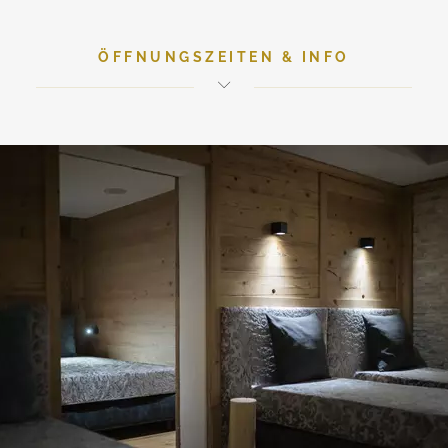
ÖFFNUNGSZEITEN & INFO
Saunalandschaft (Adults only)
Beheizter Außenpool
und Panoramasauna auf dem Dach
Wellnesstasche
mit kuscheligem Bademantel und -schlappen
wartet im Zimmer
Öffnungszeiten:
Saunalandschaft (Adults only): 15.00 – 19.00 Uhr
Sky-Lounge: 07.30 – 19.00 Uhr & 20.00 – 23.00 Uhr
Beheizter Aussenpool: 07.30 – 19.00 Uhr
Panoramasauna: 15.00 – 19.00 Uhr