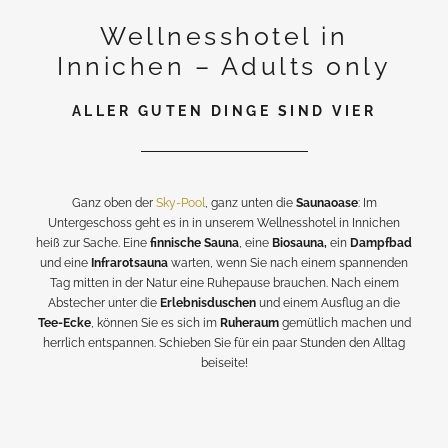
Wellnesshotel in
Innichen – Adults only
ALLER GUTEN DINGE SIND VIER
Ganz oben der
Sky-Pool
, ganz unten die
Saunaoase
: Im
Untergeschoss geht es in in unserem Wellnesshotel in Innichen
heiß zur Sache. Eine
finnische Sauna
, eine
Biosauna,
ein
Dampfbad
und eine
Infrarotsauna
warten, wenn Sie nach einem spannenden
Tag mitten in der Natur eine Ruhepause brauchen. Nach einem
Abstecher unter die
Erlebnisduschen
und einem Ausflug an die
Tee-Ecke
, können Sie es sich im
Ruheraum
gemütlich machen und
herrlich entspannen. Schieben Sie für ein paar Stunden den Alltag
beiseite!