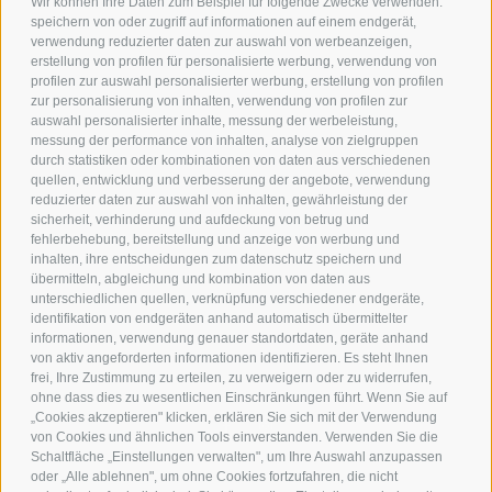
Wir können Ihre Daten zum Beispiel für folgende Zwecke verwenden:
speichern von oder zugriff auf informationen auf einem endgerät,
verwendung reduzierter daten zur auswahl von werbeanzeigen,
erstellung von profilen für personalisierte werbung, verwendung von
profilen zur auswahl personalisierter werbung, erstellung von profilen
zur personalisierung von inhalten, verwendung von profilen zur
auswahl personalisierter inhalte, messung der werbeleistung,
messung der performance von inhalten, analyse von zielgruppen
durch statistiken oder kombinationen von daten aus verschiedenen
quellen, entwicklung und verbesserung der angebote, verwendung
reduzierter daten zur auswahl von inhalten, gewährleistung der
sicherheit, verhinderung und aufdeckung von betrug und
fehlerbehebung, bereitstellung und anzeige von werbung und
inhalten, ihre entscheidungen zum datenschutz speichern und
übermitteln, abgleichung und kombination von daten aus
Helmweg 13
unterschiedlichen quellen, verknüpfung verschiedener endgeräte,
I-39038
Vierschach / Innichen
identifikation von endgeräten anhand automatisch übermittelter
Tel.:
+39 0474 910088
informationen, verwendung genauer standortdaten, geräte anhand
info@andermax.it
von aktiv angeforderten informationen identifizieren. Es steht Ihnen
frei, Ihre Zustimmung zu erteilen, zu verweigern oder zu widerrufen,
ohne dass dies zu wesentlichen Einschränkungen führt. Wenn Sie auf
„Cookies akzeptieren" klicken, erklären Sie sich mit der Verwendung
von Cookies und ähnlichen Tools einverstanden. Verwenden Sie die
Schaltfläche „Einstellungen verwalten", um Ihre Auswahl anzupassen
oder „Alle ablehnen", um ohne Cookies fortzufahren, die nicht
IMPRESSUM
SITEMAP
JOBS
NEWSLETTER
IT02566670218