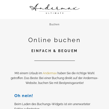
ANDERMAX
SCHICK WOHNEN
Buchen
KULINARISCHE GENÜSSE
Online buchen
ROOFTOP RETREAT & CO.
HAUTNAH DABEI
EINFACH & BEQUEM
Mit einem Urlaub im
Andermax
haben Sie die richtige Wahl
getroffen. Das Beste: Bei einer Buchung direkt auf der Andermax-
Website, buchen Sie mit Bestpreisgarantie!
Oh nein!
Beim Laden des Buchungs-Widgets ist ein unerwarteter
Fehler aufgetreten.